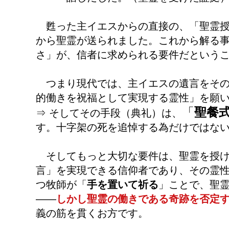
甦った主イエスからの直接の、「聖霊授
から聖霊が送られました。これから解る
さ」が、信者に求められる要件だという
つまり現代では、主イエスの遺言をその
的働きを祝福として実現する霊性」を願
「
聖餐
⇒ そしてその手段（典礼）は、
す。十字架の死を追悼する為だけではな
そしてもっと大切な要件は、聖霊を授け
言」を実現できる信仰者であり、その霊
つ牧師が「
手を置いて祈る
」ことで、聖
――
しかし聖霊の働きである奇跡を否定
義の筋を貫くお方です。