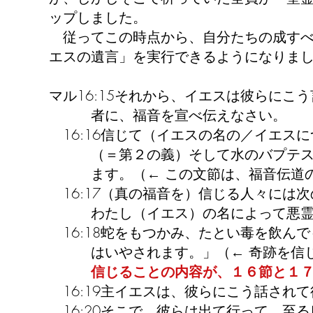
ップしました。
従ってこの時点から、自分たちの成すべ
エスの遺言」を実行できるようになりま
マル16:15それから、イエスは彼らにこ
者に、福音を宣べ伝えなさい。
16:16信じて（イエスの名の／イエス
（＝第２の義）そして水のバプテスマ
ます。（← この文節は、福音伝道の
16:17（真の福音を）信じる人々には
わたし（イエス）の名によって悪霊を
16:18蛇をもつかみ、たとい毒を飲ん
はいやされます。」（← 奇跡を信じ
信じることの内容が、１６節と１
16:19主イエスは、彼らにこう話され
16:20そこで、彼らは出て行って、至