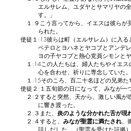
エルサレム、ユダヤとサマリヤの全土
す。」
１:９こう言ってから、イエスは彼らが
られた。
使徒１:13彼らは町（エルサレム）に入
ペテロとヨハネとヤコブとアンデ
ヨの子ヤコブと熱心党員シモンとヤ
１:14この人たちは、婦人たちやイエス
心を合わせ、祈りに専念していた
１:15そのころ、百二十名ほどの兄弟た
使徒２:１五旬節の日になって、みなが一
２:２すると突然、天から、激しい風が
に響き渡った。
２:３また、
炎のような分かれた舌が現
２:４すると、
みなが聖霊に満たされ
、
話しだした。（聖霊を受けた証拠）