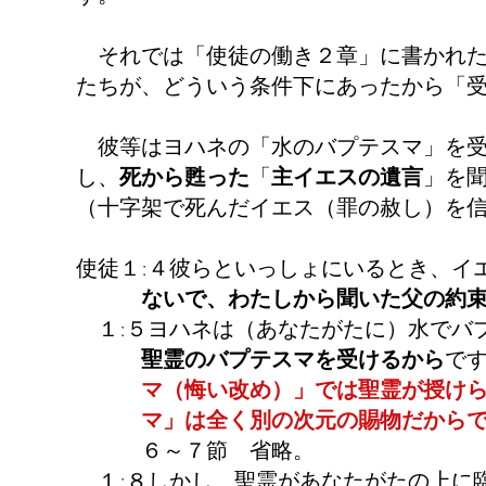
それでは「使徒の働き２章」に書かれた
たちが、どういう条件下にあったから「
彼等はヨハネの「水のバプテスマ」を受
し、
死から甦った
「
主イエスの遺言
」を
（十字架で死んだイエス（罪の赦し）を
使徒１:４彼らといっしょにいるとき、イ
ないで、わたしから聞いた父の約束
１:５ヨハネは（あなたがたに）水でバ
聖霊のバプテスマを受けるから
で
マ（悔い改め）」では聖霊が授けられ
マ」は全く別の次元の賜物だからで
６～７節 省略。
１:８しかし、聖霊があなたがたの上に