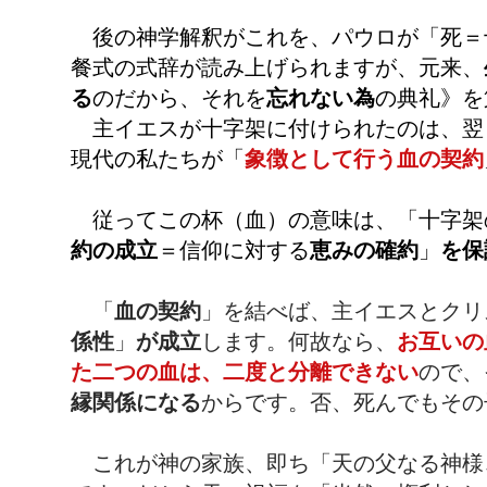
後の神学解釈がこれを、パウロが「死＝
餐式の式辞が読み上げられますが、元来、
る
のだから、それを
忘れない為
の典礼》を
主イエスが十字架に付けられたのは、翌
現代の私たちが「
象徴として行う血の契約
従ってこの杯（血）の意味は、「十字架
約の成立
＝信仰に対する
恵みの確約
」
を保
「
血の契約
」を結べば、主イエスとクリ
係性
」
が成立
します。何故なら、
お互いの
た二つの血は、二度と分離できない
ので、
縁関係になる
からです。否、死んでもその
これが神の家族、即ち「天の父なる神様