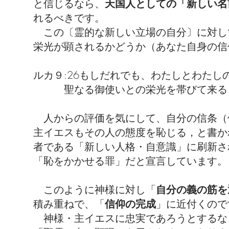
と信じるなら、
天国人としての「新しい名
れるべきです。
この〔霊的な新しい立場の自分〕に対し
栄光が顕されるかどうか（あなた自身の信
ルカ９:26もしだれでも、わたしとわた
聖なる御使いとの栄光を帯びて来ると
人からの評価を気にして、自分の信条（
主イエスもその人の態度を恥じる，と書か
者である「新しい人格・自意識」に刷新さ
「恥をかかせる罪」だと宣言しています。
このように神様に対し「
自分の義の筋を
積み重ねで、「
信仰の完成
」に近付くので
神様・主イエスに忠実であろうとするな