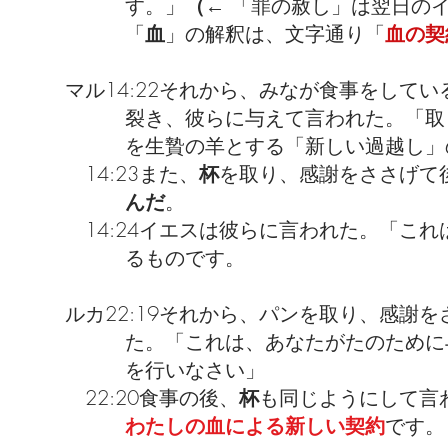
す。」
（←
「罪の赦し」は翌日のイ
「
血
」
の解釈は、文字通り「
血の契
マル14:22それから、みなが食事をして
裂き、彼らに与えて言われた。「取り
を生贄の羊とする「新しい過越し」
14:23また、
杯
を取り、感謝をささげて
んだ
。
14:24イエスは彼らに言われた。「これ
るものです。
ルカ22:19それから、パンを取り、感謝
た。「これは、あなたがたのために与
を行いなさい」
22:20食事の後、
杯
も同じようにして言
わたしの血による新しい契約
です。