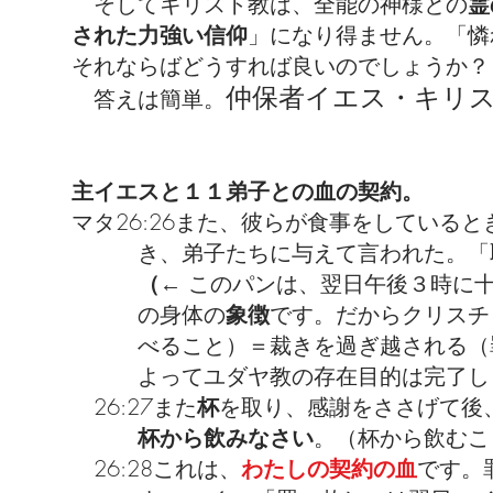
そしてキリスト教は、全能の神様との
霊
された力強い信仰
」になり得ません。「憐
それならばどうすれば良いのでしょうか？
仲保者イエス・キリ
答えは簡単。
主イエスと１１弟子との血の契約。
マタ26:26また、彼らが食事をしている
き、弟子たちに与えて言われた。「取
（←
このパンは、翌日午後３時に十
の身体の
象徴
です。だからクリスチ
べること）＝裁きを過ぎ越される（罪
よってユダヤ教の存在目的は完了し
26:27また
杯
を取り、感謝をささげて後
杯から飲みなさい
。（杯から飲むこ
26:28これは、
わたしの契約の血
です。