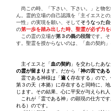
尚この時、「下さい、下さい。」と物乞
ん。霊的立場の自己認識を「主イエスとの
一性」の実現を願い、そして
そうなった自
の
第一歩を踏み出した時、聖霊が必ず力を
この霊の立場
が
第３の義の段階
です。そ
す。聖霊を授からないのは、「血の契約」
主イエスと「
血の契約
」を交わしたあな
の霊が留まり
ます。だから「
神の宮である
霊である神様は「
遍く
存在する」ので、
第３の天（本拠）に存在すると同時に、地
じます。その結果、心に平安が与えられ人
これが「霊である神」の顕現の仕方です
れる）のです。