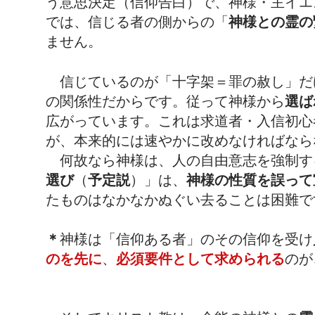
う意思決定（信仰告白）で、神様・主イエ
では、信じる者の側からの「
神様との霊の
ません。
信じているのが「十字架＝罪の赦し」だ
の関係性だからです。従って神様から
選ば
広がっています。これは求道者・入信初心
が、本来的には速やかに改めなければなら
何故なら神様は、人の自由意志を強制す
選び
（
予定説
）」は、
神様の性質を誤って
たものはなかなかぬぐい去ることは困難で
＊
神様は「信仰ある者」のその信仰を受け
のを先に
、
必須要件として求められる
のが