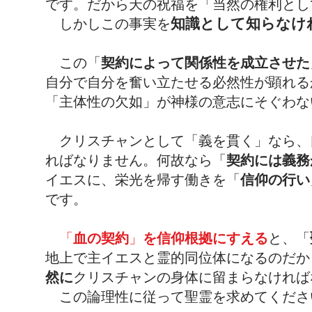
です。だから天の祝福を「当然の権利とし
しかしこの事実を
知識として知らなけ
この「
契約によって関係性を成立させた
自分で自分を奮い立たせる必然性が顕れる
「主体性の欠如」が神様の意志にそぐわな
クリスチャンとして「義を貫く」なら、
ればなりません。何故なら「
契約には義務
イエスに、栄光を帰す働きを「
信仰の行い
です。
「
血の契約
」
を信仰根拠にすえる
と、「
地上で主イエスと霊的同位体になるのだか
然に
クリスチャンの身体に留まらなければ
この論理性に従って聖霊を求めてくださ