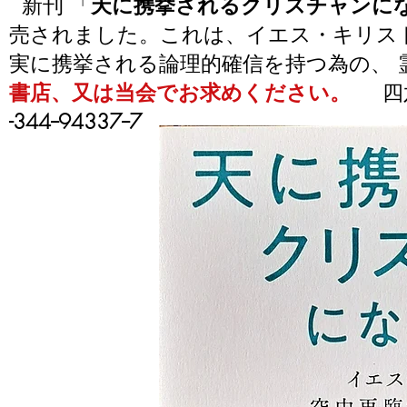
​新刊
「
天に携挙されるクリスチャンに
売されました。これは、イエス・キリス
実に携挙される論理的確信を持つ為の、 
書店、又は当会でお求めください。
四
-344--94337--7